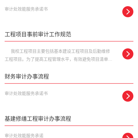
审计处效能服务承诺书
工程项目事前审计工作规范
我校工程项目主要包括基本建设工程项目及后勤维修
工程项目。为了提高工程管理水平，有效避免项目清单漏
项，降低工程造价，稳步推进工程全过程审计工作，特将
我校工程项目事前审计工作做如下规范： 一、 事前
财务审计办事流程
审计范围： ①年度预算追加及调整项目；
②800万元以上的大型基本建设工程项目； ③500
审计处效能服务承诺书
万元以上的大型装修工程项目和300万元以上大型道路修
缮工程项目。 二、 事前审计的工作内...
基建修缮工程审计办事流程
​审计处效能服务承诺